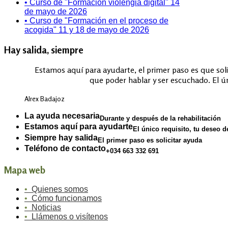
• Curso de "Formación violengia digital" 14
de mayo de 2026
• Curso de "Formación en el proceso de
acogida" 11 y 18 de mayo de 2026
Hay salida, siempre
Estamos aquí para ayudarte, el primer paso es que solic
que poder hablar y ser escuchado. El ún
Alrex Badajoz
La ayuda necesaria
Durante y después de la rehabilitación
Estamos aquí para ayudarte
El único requisito, tu deseo d
Siempre hay salida
El primer paso es solicitar ayuda
Teléfono de contacto
+034 663 332 691
Mapa web
•
Quienes somos
•
Cómo funcionamos
•
Noticias
•
Llámenos o visítenos