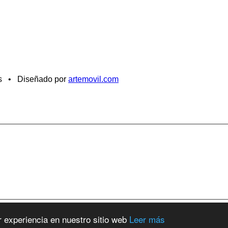
os • Diseñado por
artemovil.com
r experiencia en nuestro sitio web
Leer más