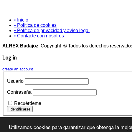
• Inicio
• Política de cookies
• Política de privacidad y aviso legal
• Contacte con nosotros
ALREX Badajoz
Copyright
©
Todos los derechos reservad
Log in
create an account
Usuario
Contraseña
Recuérdeme
¿Recordar contraseña?
Utilizamos cookies para garantizar que obtenga la mejo
¿Recordar usuario?