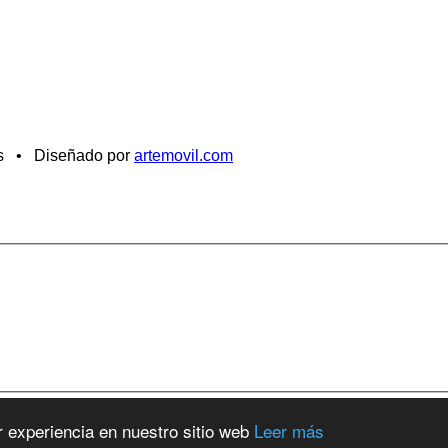
os • Diseñado por
artemovil.com
r experiencia en nuestro sitio web
Leer más