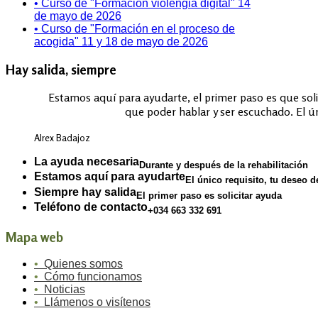
• Curso de "Formación violengia digital" 14
de mayo de 2026
• Curso de "Formación en el proceso de
acogida" 11 y 18 de mayo de 2026
Hay salida, siempre
Estamos aquí para ayudarte, el primer paso es que solic
que poder hablar y ser escuchado. El ún
Alrex Badajoz
La ayuda necesaria
Durante y después de la rehabilitación
Estamos aquí para ayudarte
El único requisito, tu deseo d
Siempre hay salida
El primer paso es solicitar ayuda
Teléfono de contacto
+034 663 332 691
Mapa web
•
Quienes somos
•
Cómo funcionamos
•
Noticias
•
Llámenos o visítenos