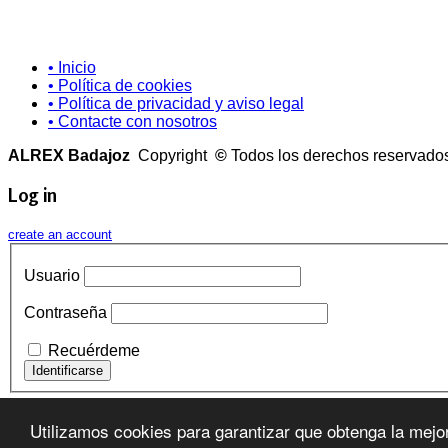
• Inicio
• Política de cookies
• Política de privacidad y aviso legal
• Contacte con nosotros
ALREX Badajoz
Copyright
©
Todos los derechos reservad
Log in
create an account
Usuario
Contraseña
Recuérdeme
¿Recordar contraseña?
Utilizamos cookies para garantizar que obtenga la mejo
¿Recordar usuario?